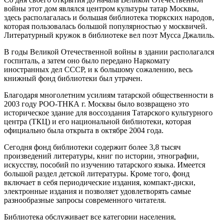
войны этот дом являлся центром культуры татар Москвы,
здесь располагалась и большая библиотека тюркских народов,
которая пользовалась большой популярностью у москвичей.
Литературный кружок в библиотеке вел поэт Мусса Джалиль.
В годы Великой Отечественной войны в здании располагался
госпиталь, а затем оно было передано Наркомату
иностранных дел СССР, и к большому сожалению, весь
книжный фонд библиотеки был утрачен.
Благодаря многолетним усилиям татарской общественности в
2003 году РОО-ТНКА г. Москвы было возвращено это
историческое здание для воссоздания Татарского культурного
центра (ТКЦ) и его национальной библиотеки, которая
официально была открыта в октябре 2004 года.
Сегодня фонд библиотеки содержит более 3,8 тысяч
произведений литературы, книг по истории, этнографии,
искусству, пособий по изучению татарского языка. Имеется
большой раздел детской литературы. Кроме того, фонд
включает в себя периодические издания, компакт-диски,
электронные издания и позволяет удовлетворять самые
разнообразные запросы современного читателя.
Библиотека обслуживает все категории населения,