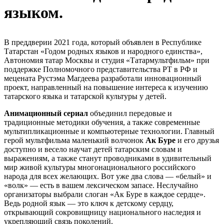
языком.
В преддверии 2021 года, который объявлен в Республике
Татарстан «Годом родных языков и народного единства»,
Автономия татар Москвы и студия «Татармультфильм» при
поддержке Полномочного представительства РТ в РФ и
мецената Рустэма Магдеева разработали инновационный
проект, направленный на повышение интереса к изучению
татарского языка и татарской культуры у детей.
Анимационный сериал
объединил передовые и
традиционные методики обучения, а также современные
мультипликационные и компьютерные технологии. Главный
герой мультфильма маленький волчонок
Ак Буре
и его друзья
доступно и весело научат детей татарским словам и
выражениям, а также станут проводниками в удивительный
мир живой культуры многонационального российского
народа для всех желающих. Вот уже два слова — «белый» и
«волк» — есть в вашем лексическом запасе. Неслучайно
организаторы выбрали слоган «Ак Буре в каждое сердце».
Ведь родной язык — это ключ к детскому сердцу,
открывающий сокровищницу национального наследия и
укрепляющий связь поколений.