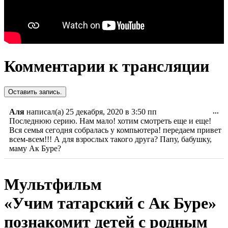
Комментарии к трансляции
Пе
Аля
написал(а)
25 декабря, 2020
в
3:50 пп
...
эт
Последнюю серию. Нам мало! хотим смотреть еще и еще!
ме
Вся семья сегодня собралась у компьютера! передаем привет
в
всем-всем!!! А для взрослых такого друга? Папу, бабушку,
др
маму Ак Буре?
со
Мультфильм
«Учим татарский с Ак Буре»
познакомит детей с родным