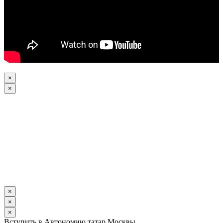
×
×
×
×
×
Вступить в Автономию татар Москвы