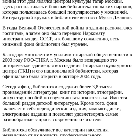
войны этот дом являлся центром культуры татар Москвы,
здесь располагалась и большая библиотека тюркских народов,
которая пользовалась большой популярностью у москвичей.
Литературный кружок в библиотеке вел поэт Мусса Джалиль.
В годы Великой Отечественной войны в здании располагался
госпиталь, а затем оно было передано Наркомату
иностранных дел СССР, и к большому сожалению, весь
книжный фонд библиотеки был утрачен.
Благодаря многолетним усилиям татарской общественности в
2003 году РОО-ТНКА г. Москвы было возвращено это
историческое здание для воссоздания Татарского культурного
центра (ТКЦ) и его национальной библиотеки, которая
официально была открыта в октябре 2004 года.
Сегодня фонд библиотеки содержит более 3,8 тысяч
произведений литературы, книг по истории, этнографии,
искусству, пособий по изучению татарского языка. Имеется
большой раздел детской литературы. Кроме того, фонд
включает в себя периодические издания, компакт-диски,
электронные издания и позволяет удовлетворять самые
разнообразные запросы современного читателя.
Библиотека обслуживает все категории населения,
независимо от их возраста, профессионального,