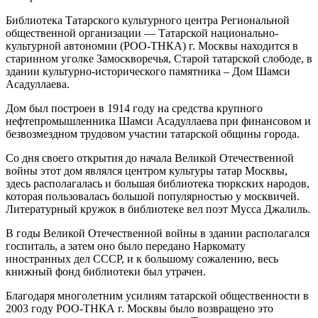
Библиотека Татарского культурного центра Региональной
общественной организации — Татарской национально-
культурной автономии (РОО-ТНКА) г. Москвы находится в
старинном уголке Замоскворечья, Старой татарской слободе, в
здании культурно-исторического памятника – Дом Шамси
Асадуллаева.
Дом был построен в 1914 году на средства крупного
нефтепромышленника Шамси Асадуллаева при финансовом и
безвозмездном трудовом участии татарской общины города.
Со дня своего открытия до начала Великой Отечественной
войны этот дом являлся центром культуры татар Москвы,
здесь располагалась и большая библиотека тюркских народов,
которая пользовалась большой популярностью у москвичей.
Литературный кружок в библиотеке вел поэт Мусса Джалиль.
В годы Великой Отечественной войны в здании располагался
госпиталь, а затем оно было передано Наркомату
иностранных дел СССР, и к большому сожалению, весь
книжный фонд библиотеки был утрачен.
Благодаря многолетним усилиям татарской общественности в
2003 году РОО-ТНКА г. Москвы было возвращено это