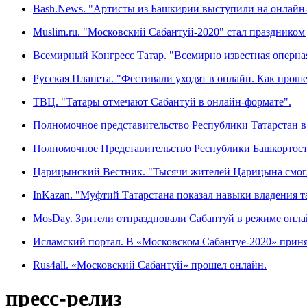
Bash.News. "Артисты из Башкирии выступили на онлайн-
Muslim.ru. "Московский Сабантуй-2020" стал праздником
Всемирный Конгресс Татар. "Всемирно известная оперна
Русская Планета. "Фестивали уходят в онлайн. Как прош
ТВЦ. "Татары отмечают Сабантуй в онлайн-формате".
Полномочное представительство Республики Татарстан в
Полномочное Представительство Республики Башкортоста
Царицынский Вестник. "Тысячи жителей Царицына смогл
InKazan. "Муфтий Татарстана показал навыки владения та
MosDay. Зрители отпраздновали Сабантуй в режиме онла
Исламский портал. В «Московском Сабантуе-2020» приня
Rus4all. «Московский Сабантуй» прошел онлайн.
пресс-релиз