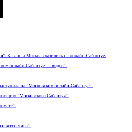
я": Казань и Москва сразились на онлайн-Сабантуе.
вском онлайн-Сабантуе — видео".
выступила на "Московском онлайн-Сабантуе".
ансляцию "Московского Сабантуя".
ормате".
со всего мира".