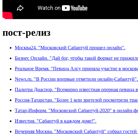
пост-релиз
Москва24. "Московский Сабантуй прошел онлайн".
Бизнес Онлайн. "Дай бог, чтобы такой формат не прижилс
Реальное Время. "Певица Алсу приняла участие в моско
News.ru. "В России впервые отметили онлайн-Сабантуй".
Палитра Диаспор. "Всемирно известная оперная певица 
Россия-Татарстан. "Более 1 млн зрителей посмотрели тр
Татар-Информ. "Московский Сабантуй-2020" в онлайн-ф
Известия. "Сабантуй в каждом доме!".
Вечерняя Москва. "Московский Сабантуй" собрал гостей 