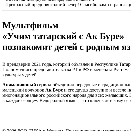
Прекрасный предновогодний вечер! Спасибо вам за трансляци
Мультфильм
«Учим татарский с Ак Буре»
познакомит детей с родным я
В преддверии 2021 года, который объявлен в Республике Тата
Полномочного представительства РТ в РФ и мецената Рустэма 
культуры у детей.
Анимационный сериал
объединил передовые и традиционные 
маленький волчонок
Ак Буре
и его друзья доступно и весело 
многонационального российского народа для всех желающих. В
в каждое сердце». Ведь родной язык — это ключ к детскому 
©
2026
РОО-ТНКА г. Москвы. При копировании материалов обяз