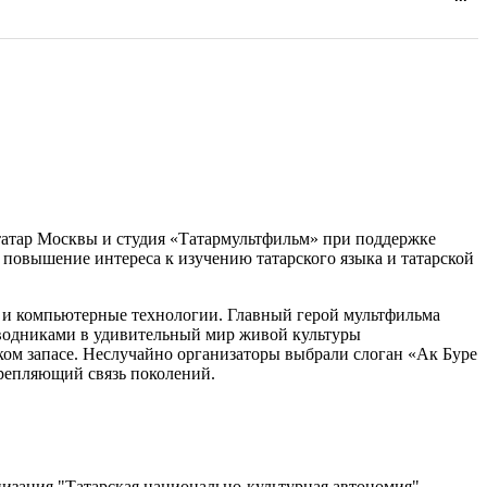
эт
ме
в
др
со
 татар Москвы и студия «Татармультфильм» при поддержке
повышение интереса к изучению татарского языка и татарской
 и компьютерные технологии. Главный герой мультфильма
роводниками в удивительный мир живой культуры
ком запасе. Неслучайно организаторы выбрали слоган «Ак Буре
крепляющий связь поколений.
изация "Татарская национально-культурная автономия"