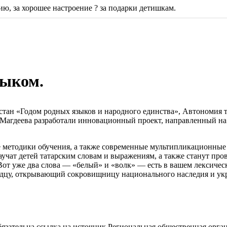
ю, за хорошее настроение ? за подарки детишкам.
зыком.
рстан «Годом родных языков и народного единства», Автономия
Магдеева разработали инновационный проект, направленный на 
методики обучения, а также современные мультипликационные
научат детей татарским словам и выражениям, а также станут п
от уже два слова — «белый» и «волк» — есть в вашем лексичес
сердцу, открывающий сокровищницу национального наследия и у
ательна ссылка на источник Региональная общественная орган