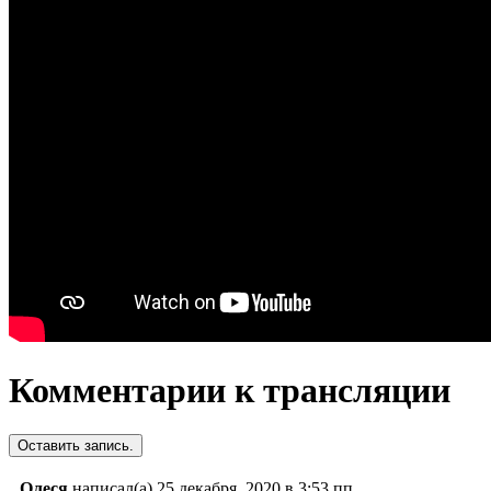
Комментарии к трансляции
Олеся
написал(а)
25 декабря, 2020
в
3:53 пп