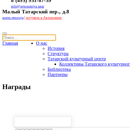
8 (495) 951-87-59
info@avtonomiya.tatar
Малый Татарский пер., д.8
карта проезда
|
вступить в Автономию
Главная
О нас
История
Структура
Татарский культурный центр
Коллективы Татарского культурног
Библиотека
Партнеры
Награды