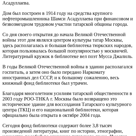
Асадуллаева.
Дом был построен в 1914 году на средства крупного
нефтепромышленника Шамси Асадуллаева при финансовом и
безвозмездном трудовом участии татарской общины города.
Со дня своего открытия до начала Великой Отечественной
войны этот дом являлся центром культуры татар Москвы,
здесь располагалась и большая библиотека тюркских народов,
которая пользовалась большой популярностью у москвичей.
Литературный кружок в библиотеке вел поэт Мусса Джалиль.
В годы Великой Отечественной войны в здании располагался
госпиталь, а затем оно было передано Наркомату
иностранных дел СССР, и к большому сожалению, весь
книжный фонд библиотеки был утрачен.
Благодаря многолетним усилиям татарской общественности в
2003 году РОО-ТНКА г. Москвы было возвращено это
историческое здание для воссоздания Татарского культурного
центра (ТКЦ) и его национальной библиотеки, которая
официально была открыта в октябре 2004 года.
Сегодня фонд библиотеки содержит более 3,8 тысяч
произведений литературы, книг по истории, этнографии,