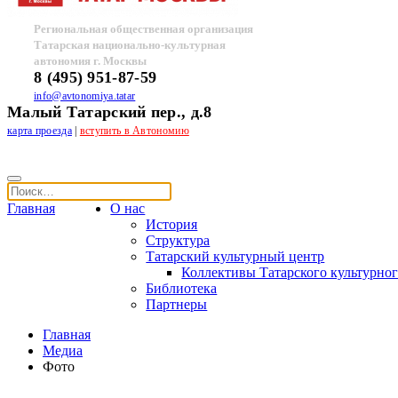
Региональная общественная организация
Татарская национально-культурная
автономия г. Москвы
8 (495) 951-87-59
info@avtonomiya.tatar
Малый Татарский пер., д.8
карта проезда
|
вступить в Автономию
Главная
О нас
История
Структура
Татарский культурный центр
Коллективы Татарского культурног
Библиотека
Партнеры
Главная
Медиа
Фото