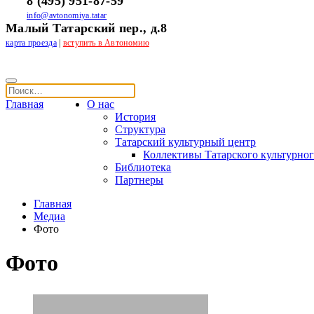
8 (495) 951-87-59
info@avtonomiya.tatar
Малый Татарский пер., д.8
карта проезда
|
вступить в Автономию
Главная
О нас
История
Структура
Татарский культурный центр
Коллективы Татарского культурног
Библиотека
Партнеры
Главная
Медиа
Фото
Фото