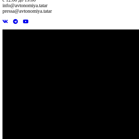
info@avtonomiya.tatar
pressa@avtonomiya.tatar