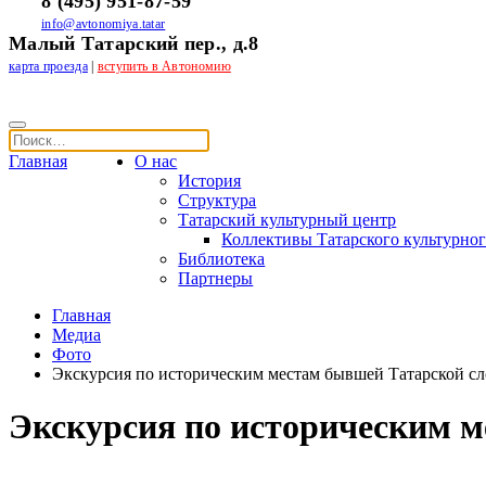
8 (495) 951-87-59
info@avtonomiya.tatar
Малый Татарский пер., д.8
карта проезда
|
вступить в Автономию
Главная
О нас
История
Структура
Татарский культурный центр
Коллективы Татарского культурног
Библиотека
Партнеры
Главная
Медиа
Фото
Экскурсия по историческим местам бывшей Татарской с
Экскурсия по историческим 