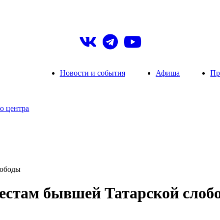
Новости и события
Афиша
Пр
о центра
лободы
местам бывшей Татарской слоб