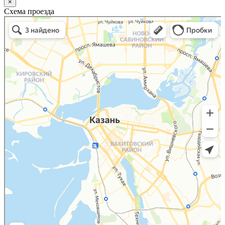
×
Схема проезда
Казань
Малый Татарский переулок, 8 на карте Москвы, ближайшее метро Новокузнецкая —
Яндекс.Карты