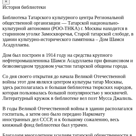
×
История библиотеки
Библиотека Татарского культурного центра Региональной
общественной организации — Татарской национально-
культурной автономии (РОО-ТНКА) г. Москвы находится в
старинном уголке Замоскворечья, Старой татарской слободе, в
здании культурно-исторического памятника – Дом Шамси
Асадуллаева.
Дом был построен в 1914 году на средства крупного
нефтепромышленника Шамси Асадуллаева при финансовом и
безвозмездном трудовом участии татарской общины города.
Со дня своего открытия до начала Великой Отечественной
войны этот дом являлся центром культуры татар Москвы,
здесь располагалась и большая библиотека тюркских народов,
которая пользовалась большой популярностью у москвичей.
Литературный кружок в библиотеке вел поэт Мусса Джалиль.
В годы Великой Отечественной войны в здании располагался
госпиталь, а затем оно было передано Наркомату
иностранных дел СССР, и к большому сожалению, весь
книжный фонд библиотеки был утрачен.
Благодаря многолетним усилиям татарской общественности в