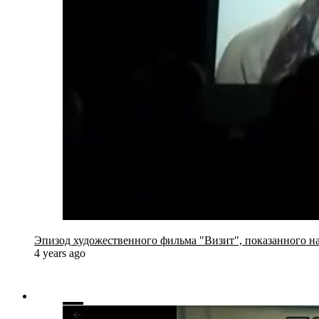
Эпизод художественного фильма "Визит", показанного на
4 years ago