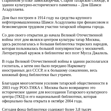
старинном уголке Замоскворечья, Старой татарской слободе, в
здании культурно-исторического памятника – Дом Шамси
Асадуллаева.
Дом был построен в 1914 году на средства крупного
нефтепромышленника Шамси Асадуллаева при финансовом и
безвозмездном трудовом участии татарской общины города.
Со дня своего открытия до начала Великой Отечественной
войны этот дом являлся центром культуры татар Москвы,
здесь располагалась и большая библиотека тюркских народов,
которая пользовалась большой популярностью у москвичей.
Литературный кружок в библиотеке вел поэт Мусса Джалиль.
В годы Великой Отечественной войны в здании располагался
госпиталь, а затем оно было передано Наркомату
иностранных дел СССР, и к большому сожалению, весь
книжный фонд библиотеки был утрачен.
Благодаря многолетним усилиям татарской общественности в
2003 году РОО-ТНКА г. Москвы было возвращено это
историческое здание для воссоздания Татарского культурного
центра (ТКЦ) и его национальной библиотеки, которая
официально была открыта в октябре 2004 года.
Сегодня фонд библиотеки содержит более 3,8 тысяч