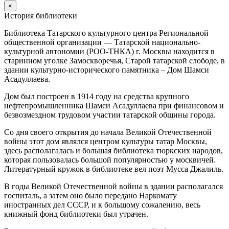
×
История библиотеки
Библиотека Татарского культурного центра Региональной
общественной организации — Татарской национально-
культурной автономии (РОО-ТНКА) г. Москвы находится в
старинном уголке Замоскворечья, Старой татарской слободе, в
здании культурно-исторического памятника – Дом Шамси
Асадуллаева.
Дом был построен в 1914 году на средства крупного
нефтепромышленника Шамси Асадуллаева при финансовом и
безвозмездном трудовом участии татарской общины города.
Со дня своего открытия до начала Великой Отечественной
войны этот дом являлся центром культуры татар Москвы,
здесь располагалась и большая библиотека тюркских народов,
которая пользовалась большой популярностью у москвичей.
Литературный кружок в библиотеке вел поэт Мусса Джалиль.
В годы Великой Отечественной войны в здании располагался
госпиталь, а затем оно было передано Наркомату
иностранных дел СССР, и к большому сожалению, весь
книжный фонд библиотеки был утрачен.