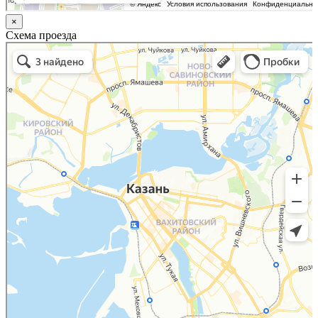
×
Схема проезда
Казань
Малый Татарский переулок, 8 на карте Москвы, ближайшее метро Новокузнецкая —
Яндекс.Карты