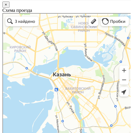
×
Схема проезда
Казань
Малый Татарский переулок, 8 на карте Москвы, ближайшее метро Новокузнецкая —
Яндекс.Карты