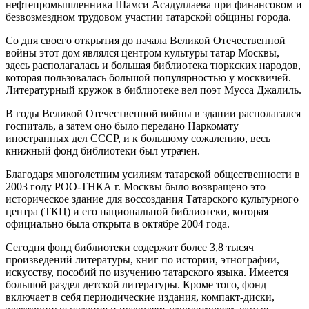
нефтепромышленника Шамси Асадуллаева при финансовом и
безвозмездном трудовом участии татарской общины города.
Со дня своего открытия до начала Великой Отечественной
войны этот дом являлся центром культуры татар Москвы,
здесь располагалась и большая библиотека тюркских народов,
которая пользовалась большой популярностью у москвичей.
Литературный кружок в библиотеке вел поэт Мусса Джалиль.
В годы Великой Отечественной войны в здании располагался
госпиталь, а затем оно было передано Наркомату
иностранных дел СССР, и к большому сожалению, весь
книжный фонд библиотеки был утрачен.
Благодаря многолетним усилиям татарской общественности в
2003 году РОО-ТНКА г. Москвы было возвращено это
историческое здание для воссоздания Татарского культурного
центра (ТКЦ) и его национальной библиотеки, которая
официально была открыта в октябре 2004 года.
Сегодня фонд библиотеки содержит более 3,8 тысяч
произведений литературы, книг по истории, этнографии,
искусству, пособий по изучению татарского языка. Имеется
большой раздел детской литературы. Кроме того, фонд
включает в себя периодические издания, компакт-диски,