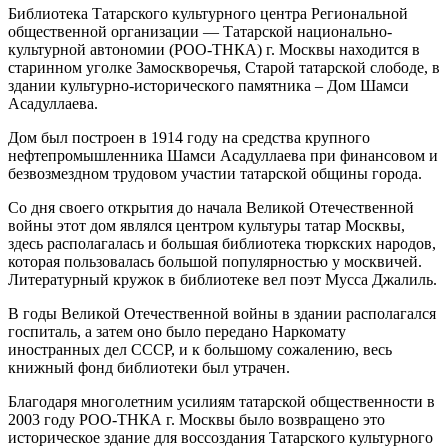
Библиотека Татарского культурного центра Региональной
общественной организации — Татарской национально-
культурной автономии (РОО-ТНКА) г. Москвы находится в
старинном уголке Замоскворечья, Старой татарской слободе, в
здании культурно-исторического памятника – Дом Шамси
Асадуллаева.
Дом был построен в 1914 году на средства крупного
нефтепромышленника Шамси Асадуллаева при финансовом и
безвозмездном трудовом участии татарской общины города.
Со дня своего открытия до начала Великой Отечественной
войны этот дом являлся центром культуры татар Москвы,
здесь располагалась и большая библиотека тюркских народов,
которая пользовалась большой популярностью у москвичей.
Литературный кружок в библиотеке вел поэт Мусса Джалиль.
В годы Великой Отечественной войны в здании располагался
госпиталь, а затем оно было передано Наркомату
иностранных дел СССР, и к большому сожалению, весь
книжный фонд библиотеки был утрачен.
Благодаря многолетним усилиям татарской общественности в
2003 году РОО-ТНКА г. Москвы было возвращено это
историческое здание для воссоздания Татарского культурного