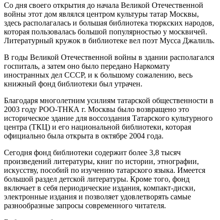
Со дня своего открытия до начала Великой Отечественной
войны этот дом являлся центром культуры татар Москвы,
здесь располагалась и большая библиотека тюркских народов,
которая пользовалась большой популярностью у москвичей.
Литературный кружок в библиотеке вел поэт Мусса Джалиль.
В годы Великой Отечественной войны в здании располагался
госпиталь, а затем оно было передано Наркомату
иностранных дел СССР, и к большому сожалению, весь
книжный фонд библиотеки был утрачен.
Благодаря многолетним усилиям татарской общественности в
2003 году РОО-ТНКА г. Москвы было возвращено это
историческое здание для воссоздания Татарского культурного
центра (ТКЦ) и его национальной библиотеки, которая
официально была открыта в октябре 2004 года.
Сегодня фонд библиотеки содержит более 3,8 тысяч
произведений литературы, книг по истории, этнографии,
искусству, пособий по изучению татарского языка. Имеется
большой раздел детской литературы. Кроме того, фонд
включает в себя периодические издания, компакт-диски,
электронные издания и позволяет удовлетворять самые
разнообразные запросы современного читателя.