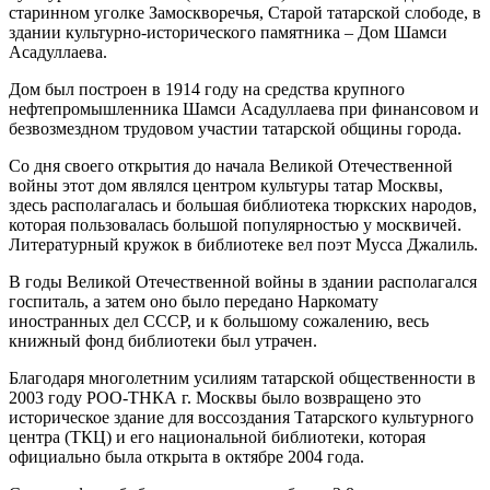
старинном уголке Замоскворечья, Старой татарской слободе, в
здании культурно-исторического памятника – Дом Шамси
Асадуллаева.
Дом был построен в 1914 году на средства крупного
нефтепромышленника Шамси Асадуллаева при финансовом и
безвозмездном трудовом участии татарской общины города.
Со дня своего открытия до начала Великой Отечественной
войны этот дом являлся центром культуры татар Москвы,
здесь располагалась и большая библиотека тюркских народов,
которая пользовалась большой популярностью у москвичей.
Литературный кружок в библиотеке вел поэт Мусса Джалиль.
В годы Великой Отечественной войны в здании располагался
госпиталь, а затем оно было передано Наркомату
иностранных дел СССР, и к большому сожалению, весь
книжный фонд библиотеки был утрачен.
Благодаря многолетним усилиям татарской общественности в
2003 году РОО-ТНКА г. Москвы было возвращено это
историческое здание для воссоздания Татарского культурного
центра (ТКЦ) и его национальной библиотеки, которая
официально была открыта в октябре 2004 года.