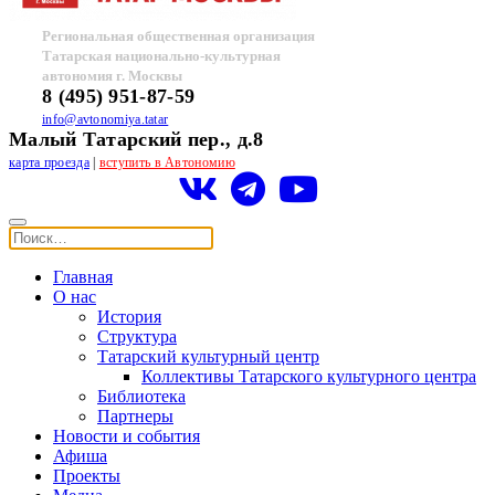
Региональная общественная организация
Татарская национально-культурная
автономия г. Москвы
8 (495) 951-87-59
info@avtonomiya.tatar
Малый Татарский пер., д.8
карта проезда
|
вступить в Автономию
Главная
О нас
История
Структура
Татарский культурный центр
Коллективы Татарского культурного центра
Библиотека
Партнеры
Новости и события
Афиша
Проекты