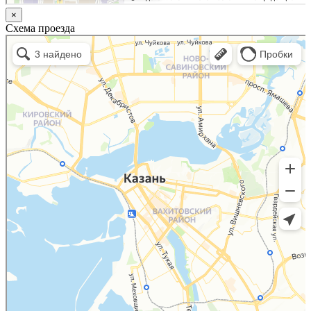
×
Схема проезда
Казань
Малый Татарский переулок, 8 на карте Москвы, ближайшее метро Новокузнецкая —
Яндекс.Карты