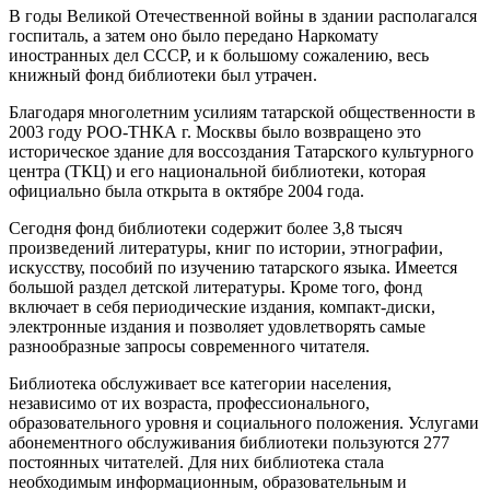
В годы Великой Отечественной войны в здании располагался
госпиталь, а затем оно было передано Наркомату
иностранных дел СССР, и к большому сожалению, весь
книжный фонд библиотеки был утрачен.
Благодаря многолетним усилиям татарской общественности в
2003 году РОО-ТНКА г. Москвы было возвращено это
историческое здание для воссоздания Татарского культурного
центра (ТКЦ) и его национальной библиотеки, которая
официально была открыта в октябре 2004 года.
Сегодня фонд библиотеки содержит более 3,8 тысяч
произведений литературы, книг по истории, этнографии,
искусству, пособий по изучению татарского языка. Имеется
большой раздел детской литературы. Кроме того, фонд
включает в себя периодические издания, компакт-диски,
электронные издания и позволяет удовлетворять самые
разнообразные запросы современного читателя.
Библиотека обслуживает все категории населения,
независимо от их возраста, профессионального,
образовательного уровня и социального положения. Услугами
абонементного обслуживания библиотеки пользуются 277
постоянных читателей. Для них библиотека стала
необходимым информационным, образовательным и