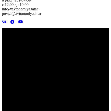
8 (495) 951-87-59
с 12:00 до 19:00
info@avtonomiya.tatar
pressa@avtonomiya.tatar