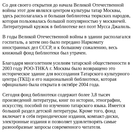
Со дня своего открытия до начала Великой Отечественной
войны этот дом являлся центром культуры татар Москвы,
здесь располагалась и большая библиотека тюркских народов,
которая пользовалась большой популярностью у москвичей.
Литературный кружок в библиотеке вел поэт Мусса Джалиль.
В годы Великой Отечественной войны в здании располагался
госпиталь, а затем оно было передано Наркомату
иностранных дел СССР, и к большому сожалению, весь
книжный фонд библиотеки был утрачен.
Благодаря многолетним усилиям татарской общественности в
2003 году РОО-ТНКА г. Москвы было возвращено это
историческое здание для воссоздания Татарского культурного
центра (ТКЦ) и его национальной библиотеки, которая
официально была открыта в октябре 2004 года.
Сегодня фонд библиотеки содержит более 3,8 тысяч
произведений литературы, книг по истории, этнографии,
искусству, пособий по изучению татарского языка. Имеется
большой раздел детской литературы. Кроме того, фонд
включает в себя периодические издания, компакт-диски,
электронные издания и позволяет удовлетворять самые
разнообразные запросы современного читателя.