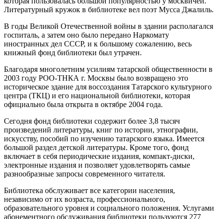
которая пользовалась большой популярностью у москвичей.
Литературный кружок в библиотеке вел поэт Мусса Джалиль.
В годы Великой Отечественной войны в здании располагался
госпиталь, а затем оно было передано Наркомату
иностранных дел СССР, и к большому сожалению, весь
книжный фонд библиотеки был утрачен.
Благодаря многолетним усилиям татарской общественности в
2003 году РОО-ТНКА г. Москвы было возвращено это
историческое здание для воссоздания Татарского культурного
центра (ТКЦ) и его национальной библиотеки, которая
официально была открыта в октябре 2004 года.
Сегодня фонд библиотеки содержит более 3,8 тысяч
произведений литературы, книг по истории, этнографии,
искусству, пособий по изучению татарского языка. Имеется
большой раздел детской литературы. Кроме того, фонд
включает в себя периодические издания, компакт-диски,
электронные издания и позволяет удовлетворять самые
разнообразные запросы современного читателя.
Библиотека обслуживает все категории населения,
независимо от их возраста, профессионального,
образовательного уровня и социального положения. Услугами
абонементного обслуживания библиотеки пользуются 277