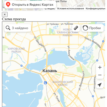
×
Схема проезда
Казань
Малый Татарский переулок, 8 на карте Москвы, ближайшее метро Новокузнецкая —
Яндекс.Карты