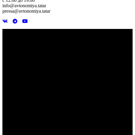
с 12:00 до 19:00
info@avtonomiya.tatar
pressa@avtonomiya.tatar