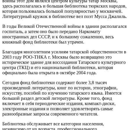
войны этот дом являлся центром культуры татар Москвы,
здесь располагалась и большая библиотека тюркских народов,
которая пользовалась большой популярностью у москвичей.
Литературный кружок в библиотеке вел поэт Мусса Джалиль.
В годы Великой Отечественной войны в здании располагался
госпиталь, а затем оно было передано Наркомату
иностранных дел СССР, и к большому сожалению, весь
книжный фонд библиотеки был утрачен.
Благодаря многолетним усилиям татарской общественности в
2003 году РОО-ТНКА г. Москвы было возвращено это
историческое здание для воссоздания Татарского культурного
центра (ТКЦ) и его национальной библиотеки, которая
официально была открыта в октябре 2004 года.
Сегодня фонд библиотеки содержит более 3,8 тысяч
произведений литературы, книг по истории, этнографии,
искусству, пособий по изучению татарского языка. Имеется
большой раздел детской литературы. Кроме того, фонд
включает в себя периодические издания, компакт-диски,
электронные издания и позволяет удовлетворять самые
разнообразные запросы современного читателя.
Библиотека обслуживает все категории населения,
независимо от их возраста, профессионального,