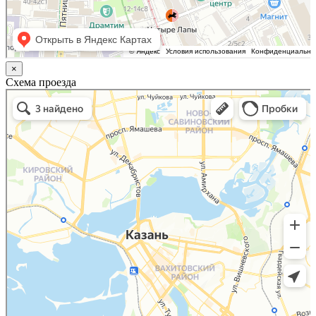
×
Схема проезда
Казань
Малый Татарский переулок, 8 на карте Москвы, ближайшее метро Новокузнецкая —
Яндекс.Карты