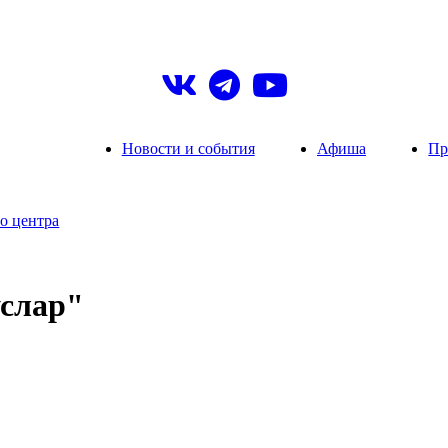
Новости и события
Афиша
Пр
о центра
услар"