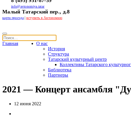
8 (495) 951-87-59
info@avtonomiya.tatar
Малый Татарский пер., д.8
карта проезда
|
вступить в Автономию
Главная
О нас
История
Структура
Татарский культурный центр
Коллективы Татарского культурног
Библиотека
Партнеры
2021 — Концерт ансамбля "Д
12 июня 2022