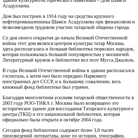
здании культурно-исторического памятника – Дом Шамси
Асадуллаева.
Дом был построен в 1914 году на средства крупного
нефтепромышленника Шамси Асадуллаева при финансовом и
безвозмездном трудовом участии татарской общины города.
Со дня своего открытия до начала Великой Отечественной
войны этот дом являлся центром культуры татар Москвы,
здесь располагалась и большая библиотека тюркских народов,
которая пользовалась большой популярностью у москвичей.
Литературный кружок в библиотеке вел поэт Мусса Джалиль.
В годы Великой Отечественной войны в здании располагался
госпиталь, а затем оно было передано Наркомату
иностранных дел СССР, и к большому сожалению, весь
книжный фонд библиотеки был утрачен.
Благодаря многолетним усилиям татарской общественности в
2003 году РОО-ТНКА г. Москвы было возвращено это
историческое здание для воссоздания Татарского культурного
центра (ТКЦ) и его национальной библиотеки, которая
официально была открыта в октябре 2004 года.
Сегодня фонд библиотеки содержит более 3,8 тысяч
произведений литературы, книг по истории, этнографии,