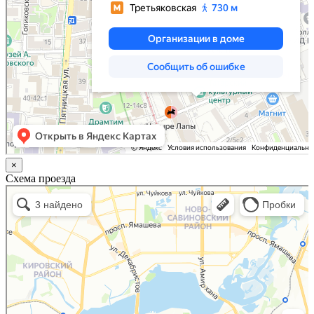
×
Схема проезда
Казань
Малый Татарский переулок, 8 на карте Москвы, ближайшее метро Новокузнецкая —
Яндекс.Карты