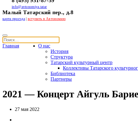
8 (495) 951-87-59
info@avtonomiya.tatar
Малый Татарский пер., д.8
карта проезда
|
вступить в Автономию
Главная
О нас
История
Структура
Татарский культурный центр
Коллективы Татарского культурног
Библиотека
Партнеры
2021 — Концерт Айгуль Бари
27 мая 2022