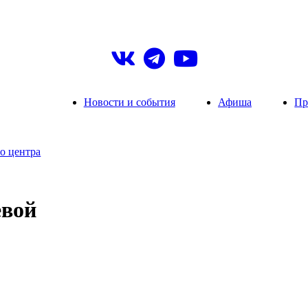
Новости и события
Афиша
Пр
о центра
евой