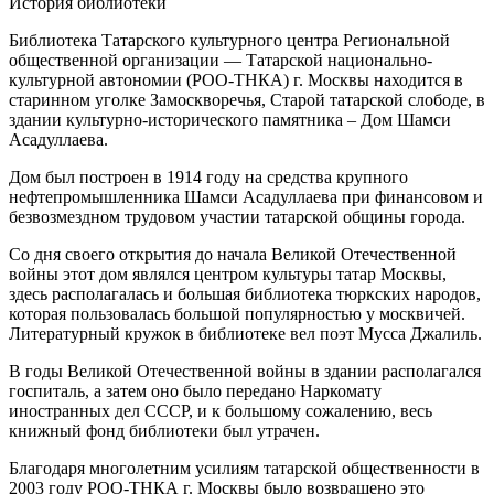
История библиотеки
Библиотека Татарского культурного центра Региональной
общественной организации — Татарской национально-
культурной автономии (РОО-ТНКА) г. Москвы находится в
старинном уголке Замоскворечья, Старой татарской слободе, в
здании культурно-исторического памятника – Дом Шамси
Асадуллаева.
Дом был построен в 1914 году на средства крупного
нефтепромышленника Шамси Асадуллаева при финансовом и
безвозмездном трудовом участии татарской общины города.
Со дня своего открытия до начала Великой Отечественной
войны этот дом являлся центром культуры татар Москвы,
здесь располагалась и большая библиотека тюркских народов,
которая пользовалась большой популярностью у москвичей.
Литературный кружок в библиотеке вел поэт Мусса Джалиль.
В годы Великой Отечественной войны в здании располагался
госпиталь, а затем оно было передано Наркомату
иностранных дел СССР, и к большому сожалению, весь
книжный фонд библиотеки был утрачен.
Благодаря многолетним усилиям татарской общественности в
2003 году РОО-ТНКА г. Москвы было возвращено это