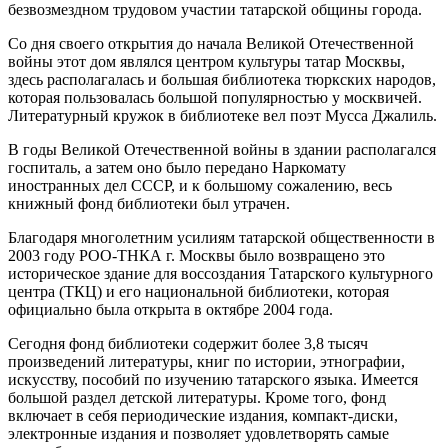
безвозмездном трудовом участии татарской общины города.
Со дня своего открытия до начала Великой Отечественной
войны этот дом являлся центром культуры татар Москвы,
здесь располагалась и большая библиотека тюркских народов,
которая пользовалась большой популярностью у москвичей.
Литературный кружок в библиотеке вел поэт Мусса Джалиль.
В годы Великой Отечественной войны в здании располагался
госпиталь, а затем оно было передано Наркомату
иностранных дел СССР, и к большому сожалению, весь
книжный фонд библиотеки был утрачен.
Благодаря многолетним усилиям татарской общественности в
2003 году РОО-ТНКА г. Москвы было возвращено это
историческое здание для воссоздания Татарского культурного
центра (ТКЦ) и его национальной библиотеки, которая
официально была открыта в октябре 2004 года.
Сегодня фонд библиотеки содержит более 3,8 тысяч
произведений литературы, книг по истории, этнографии,
искусству, пособий по изучению татарского языка. Имеется
большой раздел детской литературы. Кроме того, фонд
включает в себя периодические издания, компакт-диски,
электронные издания и позволяет удовлетворять самые