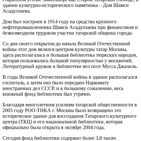
здании культурно-исторического памятника – Дом Шамси
Асадуллаева.
Дом был построен в 1914 году на средства крупного
нефтепромышленника Шамси Асадуллаева при финансовом и
безвозмездном трудовом участии татарской общины города.
Со дня своего открытия до начала Великой Отечественной
войны этот дом являлся центром культуры татар Москвы,
здесь располагалась и большая библиотека тюркских народов,
которая пользовалась большой популярностью у москвичей.
Литературный кружок в библиотеке вел поэт Мусса Джалиль.
В годы Великой Отечественной войны в здании располагался
госпиталь, а затем оно было передано Наркомату
иностранных дел СССР, и к большому сожалению, весь
книжный фонд библиотеки был утрачен.
Благодаря многолетним усилиям татарской общественности в
2003 году РОО-ТНКА г. Москвы было возвращено это
историческое здание для воссоздания Татарского культурного
центра (ТКЦ) и его национальной библиотеки, которая
официально была открыта в октябре 2004 года.
Сегодня фонд библиотеки содержит более 3,8 тысяч