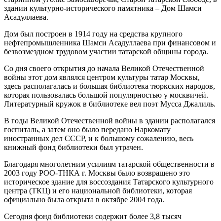
здании культурно-исторического памятника – Дом Шамси
Асадуллаева.
Дом был построен в 1914 году на средства крупного
нефтепромышленника Шамси Асадуллаева при финансовом и
безвозмездном трудовом участии татарской общины города.
Со дня своего открытия до начала Великой Отечественной
войны этот дом являлся центром культуры татар Москвы,
здесь располагалась и большая библиотека тюркских народов,
которая пользовалась большой популярностью у москвичей.
Литературный кружок в библиотеке вел поэт Мусса Джалиль.
В годы Великой Отечественной войны в здании располагался
госпиталь, а затем оно было передано Наркомату
иностранных дел СССР, и к большому сожалению, весь
книжный фонд библиотеки был утрачен.
Благодаря многолетним усилиям татарской общественности в
2003 году РОО-ТНКА г. Москвы было возвращено это
историческое здание для воссоздания Татарского культурного
центра (ТКЦ) и его национальной библиотеки, которая
официально была открыта в октябре 2004 года.
Сегодня фонд библиотеки содержит более 3,8 тысяч