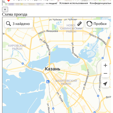
×
Схема проезда
Казань
Малый Татарский переулок, 8 на карте Москвы, ближайшее метро Новокузнецкая —
Яндекс.Карты