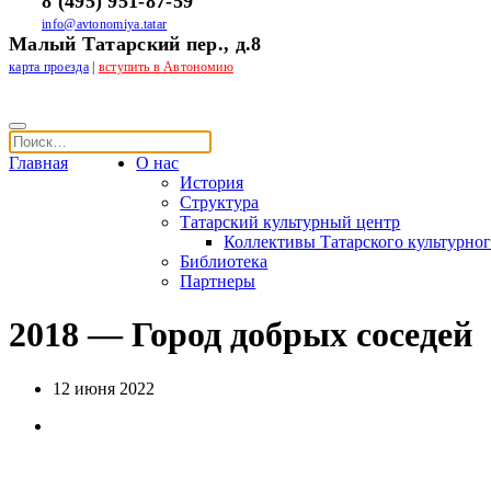
8 (495) 951-87-59
info@avtonomiya.tatar
Малый Татарский пер., д.8
карта проезда
|
вступить в Автономию
Главная
О нас
История
Структура
Татарский культурный центр
Коллективы Татарского культурног
Библиотека
Партнеры
2018 — Город добрых соседей
12 июня 2022