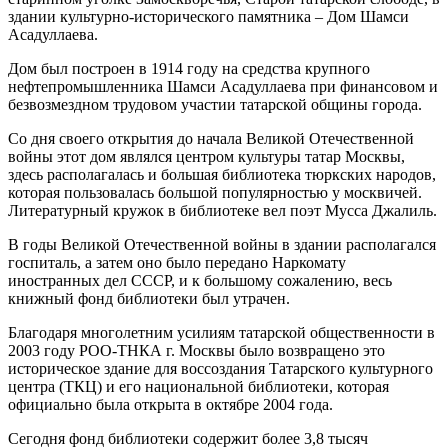
здании культурно-исторического памятника – Дом Шамси
Асадуллаева.
Дом был построен в 1914 году на средства крупного
нефтепромышленника Шамси Асадуллаева при финансовом и
безвозмездном трудовом участии татарской общины города.
Со дня своего открытия до начала Великой Отечественной
войны этот дом являлся центром культуры татар Москвы,
здесь располагалась и большая библиотека тюркских народов,
которая пользовалась большой популярностью у москвичей.
Литературный кружок в библиотеке вел поэт Мусса Джалиль.
В годы Великой Отечественной войны в здании располагался
госпиталь, а затем оно было передано Наркомату
иностранных дел СССР, и к большому сожалению, весь
книжный фонд библиотеки был утрачен.
Благодаря многолетним усилиям татарской общественности в
2003 году РОО-ТНКА г. Москвы было возвращено это
историческое здание для воссоздания Татарского культурного
центра (ТКЦ) и его национальной библиотеки, которая
официально была открыта в октябре 2004 года.
Сегодня фонд библиотеки содержит более 3,8 тысяч