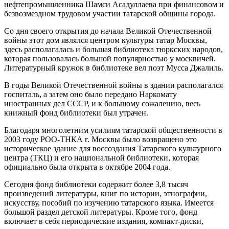
нефтепромышленника Шамси Асадуллаева при финансовом и
безвозмездном трудовом участии татарской общины города.
Со дня своего открытия до начала Великой Отечественной
войны этот дом являлся центром культуры татар Москвы,
здесь располагалась и большая библиотека тюркских народов,
которая пользовалась большой популярностью у москвичей.
Литературный кружок в библиотеке вел поэт Мусса Джалиль.
В годы Великой Отечественной войны в здании располагался
госпиталь, а затем оно было передано Наркомату
иностранных дел СССР, и к большому сожалению, весь
книжный фонд библиотеки был утрачен.
Благодаря многолетним усилиям татарской общественности в
2003 году РОО-ТНКА г. Москвы было возвращено это
историческое здание для воссоздания Татарского культурного
центра (ТКЦ) и его национальной библиотеки, которая
официально была открыта в октябре 2004 года.
Сегодня фонд библиотеки содержит более 3,8 тысяч
произведений литературы, книг по истории, этнографии,
искусству, пособий по изучению татарского языка. Имеется
большой раздел детской литературы. Кроме того, фонд
включает в себя периодические издания, компакт-диски,