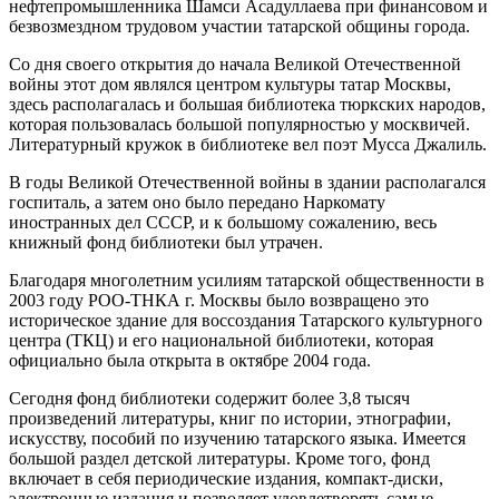
нефтепромышленника Шамси Асадуллаева при финансовом и
безвозмездном трудовом участии татарской общины города.
Со дня своего открытия до начала Великой Отечественной
войны этот дом являлся центром культуры татар Москвы,
здесь располагалась и большая библиотека тюркских народов,
которая пользовалась большой популярностью у москвичей.
Литературный кружок в библиотеке вел поэт Мусса Джалиль.
В годы Великой Отечественной войны в здании располагался
госпиталь, а затем оно было передано Наркомату
иностранных дел СССР, и к большому сожалению, весь
книжный фонд библиотеки был утрачен.
Благодаря многолетним усилиям татарской общественности в
2003 году РОО-ТНКА г. Москвы было возвращено это
историческое здание для воссоздания Татарского культурного
центра (ТКЦ) и его национальной библиотеки, которая
официально была открыта в октябре 2004 года.
Сегодня фонд библиотеки содержит более 3,8 тысяч
произведений литературы, книг по истории, этнографии,
искусству, пособий по изучению татарского языка. Имеется
большой раздел детской литературы. Кроме того, фонд
включает в себя периодические издания, компакт-диски,
электронные издания и позволяет удовлетворять самые