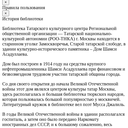
×
Правила пользования
×
История библиотеки
Библиотека Татарского культурного центра Региональной
общественной организации — Татарской национально-
культурной автономии (РОО-ТНКА) г. Москвы находится в
старинном уголке Замоскворечья, Старой татарской слободе, в
здании культурно-исторического памятника – Дом Шамси
Асадуллаева.
Дом был построен в 1914 году на средства крупного
нефтепромышленника Шамси Асадуллаева при финансовом и
безвозмездном трудовом участии татарской общины города.
Со дня своего открытия до начала Великой Отечественной
войны этот дом являлся центром культуры татар Москвы,
здесь располагалась и большая библиотека тюркских народов,
которая пользовалась большой популярностью у москвичей.
Литературный кружок в библиотеке вел поэт Мусса Джалиль.
В годы Великой Отечественной войны в здании располагался
госпиталь, а затем оно было передано Наркомату
иностранных дел СССР, и к большому сожалению, весь