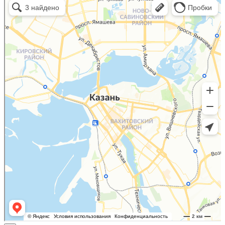
Малый Татарский переулок, 8 на карте Москвы, ближайшее метро Новокузнецкая —
Яндекс.Карты