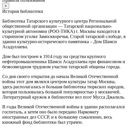
Правила пользования
×
История библиотеки
Библиотека Татарского культурного центра Региональной
общественной организации — Татарской национально-
культурной автономии (РОО-ТНКА) г. Москвы находится в
старинном уголке Замоскворечья, Старой татарской слободе, в
здании культурно-исторического памятника – Дом Шамси
Асадуллаева.
Дом был построен в 1914 году на средства крупного
нефтепромышленника Шамси Асадуллаева при финансовом и
безвозмездном трудовом участии татарской общины города.
Со дня своего открытия до начала Великой Отечественной
войны этот дом являлся центром культуры татар Москвы,
здесь располагалась и большая библиотека тюркских народов,
которая пользовалась большой популярностью у москвичей.
Литературный кружок в библиотеке вел поэт Мусса Джалиль.
В годы Великой Отечественной войны в здании располагался
госпиталь, а затем оно было передано Наркомату
иностранных дел СССР, и к большому сожалению, весь
книжный фонд библиотеки был утрачен.