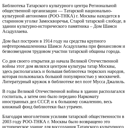
Библиотека Татарского культурного центра Региональной
общественной организации — Татарской национально-
культурной автономии (РОО-ТНКА) г. Москвы находится в
старинном уголке Замоскворечья, Старой татарской слободе, в
здании культурно-исторического памятника – Дом Шамси
Асадуллаева.
Дом был построен в 1914 году на средства крупного
нефтепромышленника Шамси Асадуллаева при финансовом и
безвозмездном трудовом участии татарской общины города.
Со дня своего открытия до начала Великой Отечественной
войны этот дом являлся центром культуры татар Москвы,
здесь располагалась и большая библиотека тюркских народов,
которая пользовалась большой популярностью у москвичей.
Литературный кружок в библиотеке вел поэт Мусса Джалиль.
В годы Великой Отечественной войны в здании располагался
госпиталь, а затем оно было передано Наркомату
иностранных дел СССР, и к большому сожалению, весь
книжный фонд библиотеки был утрачен.
Благодаря многолетним усилиям татарской общественности в
2003 году РОО-ТНКА г. Москвы было возвращено это
историческое здание для воссоздания Татарского культурного