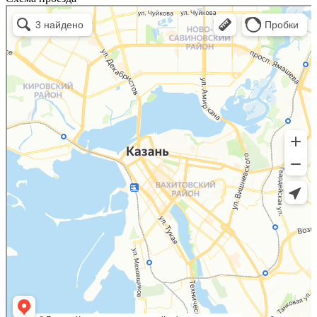
Казань
Малый Татарский переулок, 8 на карте Москвы, ближайшее метро Новокузнецкая —
Яндекс.Карты