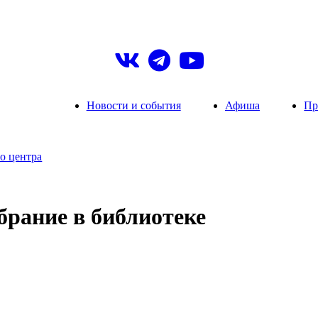
Новости и события
Афиша
Пр
о центра
брание в библиотеке