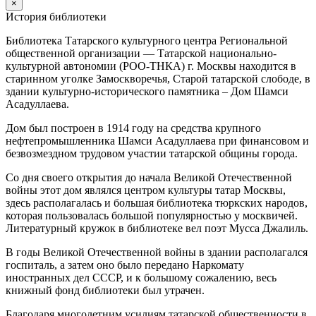
×
История библиотеки
Библиотека Татарского культурного центра Региональной
общественной организации — Татарской национально-
культурной автономии (РОО-ТНКА) г. Москвы находится в
старинном уголке Замоскворечья, Старой татарской слободе, в
здании культурно-исторического памятника – Дом Шамси
Асадуллаева.
Дом был построен в 1914 году на средства крупного
нефтепромышленника Шамси Асадуллаева при финансовом и
безвозмездном трудовом участии татарской общины города.
Со дня своего открытия до начала Великой Отечественной
войны этот дом являлся центром культуры татар Москвы,
здесь располагалась и большая библиотека тюркских народов,
которая пользовалась большой популярностью у москвичей.
Литературный кружок в библиотеке вел поэт Мусса Джалиль.
В годы Великой Отечественной войны в здании располагался
госпиталь, а затем оно было передано Наркомату
иностранных дел СССР, и к большому сожалению, весь
книжный фонд библиотеки был утрачен.
Благодаря многолетним усилиям татарской общественности в