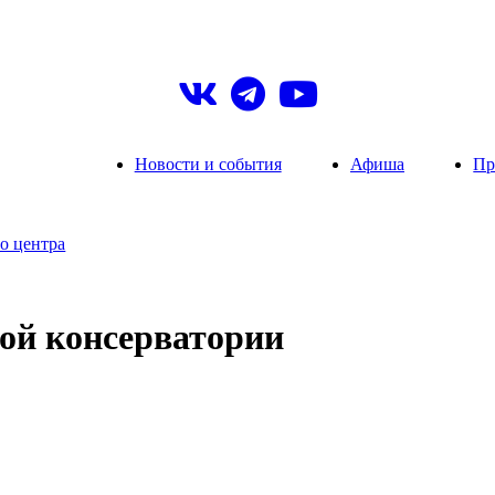
Новости и события
Афиша
Пр
о центра
ой консерватории