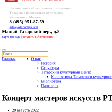
Региональная общественная организация
Татарская национально-культурная
автономия г. Москвы
8 (495) 951-87-59
info@avtonomiya.tatar
Малый Татарский пер., д.8
карта проезда
|
вступить в Автономию
Главная
О нас
История
Структура
Татарский культурный центр
Коллективы Татарского культурног
Библиотека
Партнеры
Концерт мастеров искусств Р
29 августа 2022