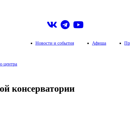
Новости и события
Афиша
Пр
о центра
ой консерватории