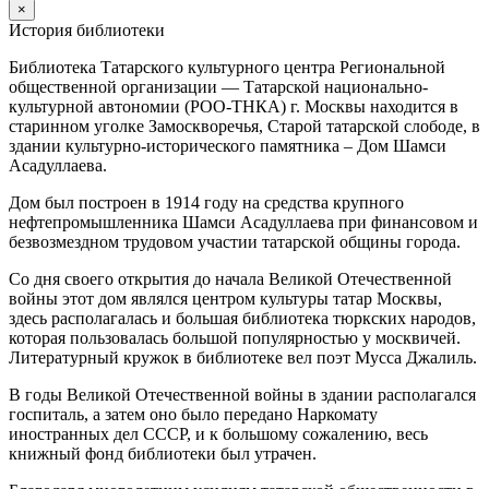
×
История библиотеки
Библиотека Татарского культурного центра Региональной
общественной организации — Татарской национально-
культурной автономии (РОО-ТНКА) г. Москвы находится в
старинном уголке Замоскворечья, Старой татарской слободе, в
здании культурно-исторического памятника – Дом Шамси
Асадуллаева.
Дом был построен в 1914 году на средства крупного
нефтепромышленника Шамси Асадуллаева при финансовом и
безвозмездном трудовом участии татарской общины города.
Со дня своего открытия до начала Великой Отечественной
войны этот дом являлся центром культуры татар Москвы,
здесь располагалась и большая библиотека тюркских народов,
которая пользовалась большой популярностью у москвичей.
Литературный кружок в библиотеке вел поэт Мусса Джалиль.
В годы Великой Отечественной войны в здании располагался
госпиталь, а затем оно было передано Наркомату
иностранных дел СССР, и к большому сожалению, весь
книжный фонд библиотеки был утрачен.