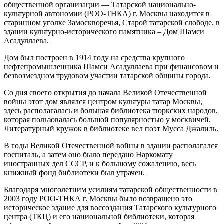
общественной организации — Татарской национально-
культурной автономии (РОО-ТНКА) г. Москвы находится в
старинном уголке Замоскворечья, Старой татарской слободе, в
здании культурно-исторического памятника – Дом Шамси
Асадуллаева.
Дом был построен в 1914 году на средства крупного
нефтепромышленника Шамси Асадуллаева при финансовом и
безвозмездном трудовом участии татарской общины города.
Со дня своего открытия до начала Великой Отечественной
войны этот дом являлся центром культуры татар Москвы,
здесь располагалась и большая библиотека тюркских народов,
которая пользовалась большой популярностью у москвичей.
Литературный кружок в библиотеке вел поэт Мусса Джалиль.
В годы Великой Отечественной войны в здании располагался
госпиталь, а затем оно было передано Наркомату
иностранных дел СССР, и к большому сожалению, весь
книжный фонд библиотеки был утрачен.
Благодаря многолетним усилиям татарской общественности в
2003 году РОО-ТНКА г. Москвы было возвращено это
историческое здание для воссоздания Татарского культурного
центра (ТКЦ) и его национальной библиотеки, которая